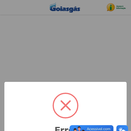
Erro!