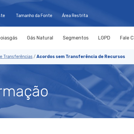
ste
Tamanho da Fonte
Área Restrita
oiasgás
Gás Natural
Segmentos
LGPD
Fale 
e Transferências
/
Acordos sem Transferência de Recursos
ormação